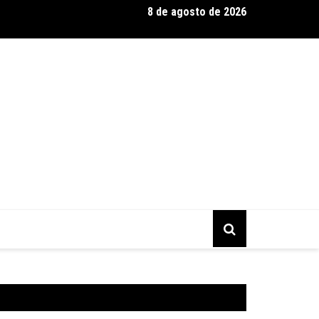
8 de agosto de 2026
entário CONTRACENA foi exibido na UFU, no Grupontapé e no CE