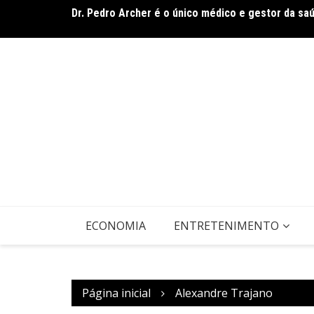
Ir
rasileiro
Dr. Pedro Archer é o único médico e gestor da sa
para
o
conteúdo
ECONOMIA
ENTRETENIMENTO
Página inicial
Alexandre Trajano