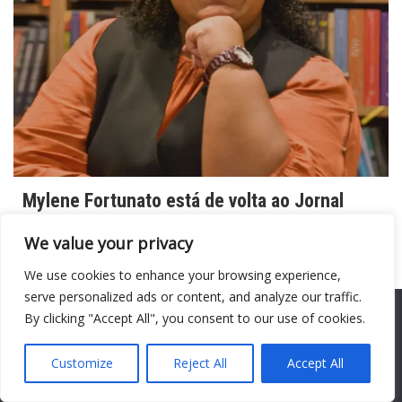
Mylene Fortunato está de volta ao Jornal
Empoderado
We value your privacy
7 de agosto de 2026
Redação SP
0
We use cookies to enhance your browsing experience,
A influenciadora prestigiou a aula da escritora
serve personalized ads or content, and analyze our traffic.
Conceição Evaristo e, em breve, postará sobre o
We use cookies to ensure that we give you the best
By clicking "Accept All", you consent to our use of cookies.
assunto em sua coluna Na noite de ontem, 6 de
experience on our website. If you continue to use this site we
agosto, a influenciadora Mylene Fortunato
will assume that you are happy with it.
Customize
Reject All
Accept All
Ok
Leia mais