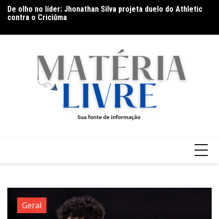
Ir
De olho no líder: Jhonathan Silva projeta duelo do Athletic
Th
para
contra o Criciúma
ap
o
conteúdo
Geral