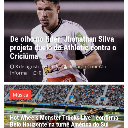
De olho no líder: Jhonathan Silva
projeta duelo do Athletic contra o
Criciúma
8 de agosto de 2026
Redação Conexão
Informa
0
Música
Hot Wheels Monster Trucks Live™ confirma
Belo Horizonte na turnê América do Sul