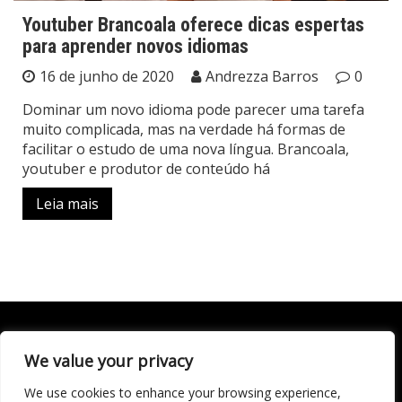
Youtuber Brancoala oferece dicas espertas
para aprender novos idiomas
16 de junho de 2020
Andrezza Barros
0
Dominar um novo idioma pode parecer uma tarefa
muito complicada, mas na verdade há formas de
facilitar o estudo de uma nova língua. Brancoala,
youtuber e produtor de conteúdo há
Leia mais
We value your privacy
Todo conteúdo publicado neste portal, incluindo textos,
imagens, vídeos, áudios, gráficos e outros materiais, é de
We use cookies to enhance your browsing experience,
responsabilidade do autor. © 2020 - 2024 Todos os direitos