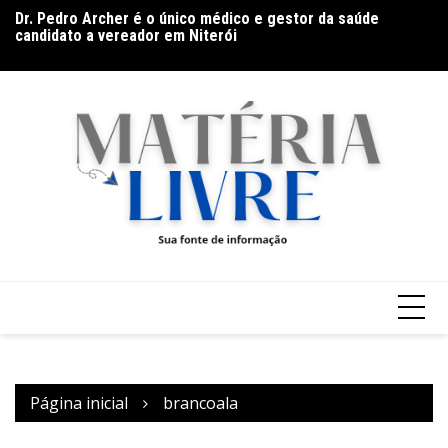
Ir
Dr. Pedro Archer é o único médico e gestor da saúde
Ba
para
candidato a vereador em Niterói
Go
o
(9
conteúdo
Página inicial
brancoala