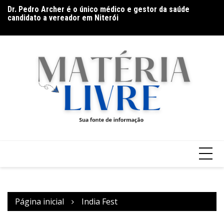
Ir
Dr. Pedro Archer é o único médico e gestor da saúde
Ba
para
candidato a vereador em Niterói
Go
o
(9
conteúdo
Página inicial
India Fest