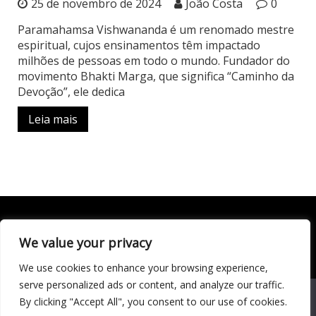
25 de novembro de 2024
João Costa
0
Paramahamsa Vishwananda é um renomado mestre
espiritual, cujos ensinamentos têm impactado
milhões de pessoas em todo o mundo. Fundador do
movimento Bhakti Marga, que significa “Caminho da
Devoção”, ele dedica
Leia mais
We value your privacy
Todo conteúdo publicado neste portal, incluindo textos,
imagens, vídeos, áudios, gráficos e outros materiais, é de
We use cookies to enhance your browsing experience,
responsabilidade do autor. © 2020 - 2024 Todos os direitos
reservados ao site Matéria Livre Royale News by
serve personalized ads or content, and analyze our traffic.
Themebeez
We use cookies to ensure that we give you the best
By clicking "Accept All", you consent to our use of cookies.
experience on our website. If you continue to use this site we
Economia