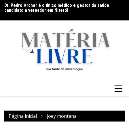
Ir
Dr. Pedro Archer é o único médico e gestor da saúde
Ba
para
candidato a vereador em Niterói
Go
o
(9
conteúdo
Página inicial
joey montana