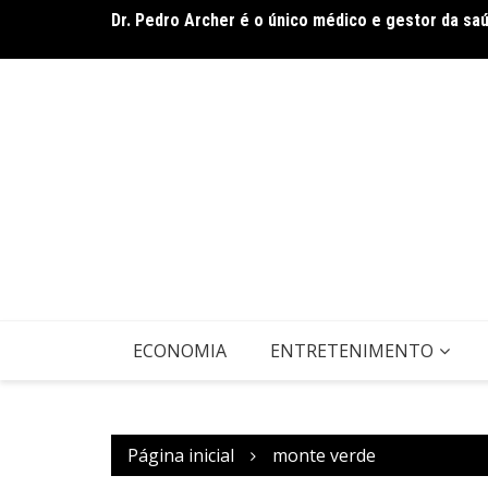
Ir
onteúdo
Dr. Pedro Archer é o único médico e gestor da sa
para
o
conteúdo
ECONOMIA
ENTRETENIMENTO
Página inicial
monte verde