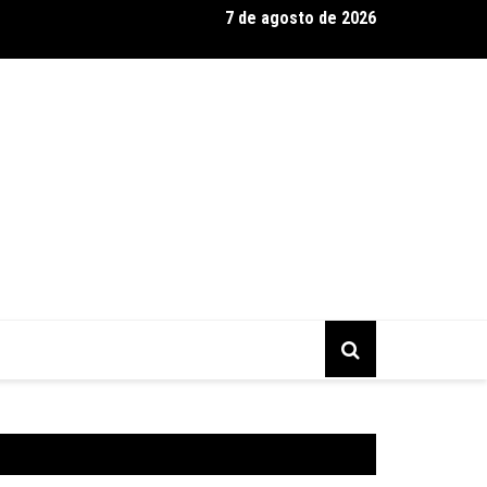
7 de agosto de 2026
val Musimagem reúne grandes nomes da música para audiovisual 