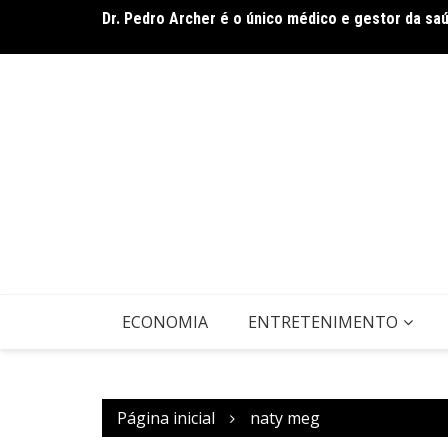
Ir
rasileiro
Dr. Pedro Archer é o único médico e gestor da sa
para
o
conteúdo
ECONOMIA
ENTRETENIMENTO
Página inicial
naty meg