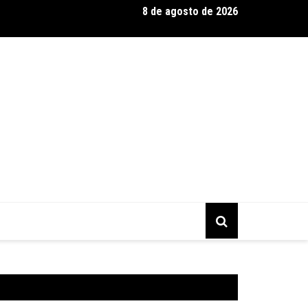
8 de agosto de 2026
entário CONTRACENA foi exibido na UFU, no Grupontapé e no CE