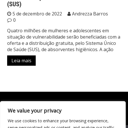
(SUS)
5 de dezembro de 2022
Andrezza Barros
0
Quatro milhões de mulheres e adolescentes em
situação de vulnerabilidade serão beneficiadas com a
oferta e a distribuição gratuita, pelo Sistema Único
de Saúde (SUS), de absorventes higiênicos. A ação
Leia mais
We value your privacy
Todo conteúdo publicado neste portal, incluindo textos,
imagens, vídeos, áudios, gráficos e outros materiais, é de
We use cookies to enhance your browsing experience,
responsabilidade do autor. © 2020 - 2024 Todos os direitos
reservados ao site Matéria Livre Royale News by
serve personalized ads or content, and analyze our traffic.