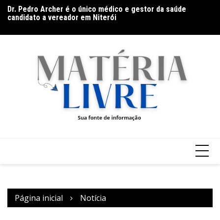
Ir
Dr. Pedro Archer é o único médico e gestor da saúde
Ba
para
candidato a vereador em Niterói
Go
o
(9
conteúdo
Página inicial
Notícia