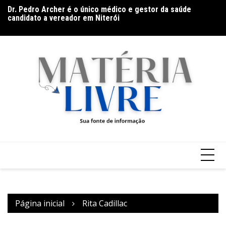
Ir
Dr. Pedro Archer é o único médico e gestor da saúde
O
para
to
candidato a vereador em Niterói
o
conteúdo
Página inicial
Rita Cadillac