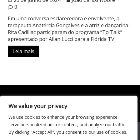
0
Em uma conversa esclarecedora e envolvente, a
terapeuta Anatércia Gonçalves e a atriz e dançarina
Rita Cadillac participaram do programa “To Talk”
apresentado por Allan Lucci para a Flórida TV
Leia mais
We value your privacy
Todo conteúdo publicado neste portal, incluindo textos,
imagens, vídeos, áudios, gráficos e outros materiais, é de
We use cookies to enhance your browsing experience,
responsabilidade do autor. © 2020 - 2024 Todos os direitos
reservados ao site Matéria Livre Royale News by
serve personalized ads or content, and analyze our traffic.
Themebeez
We use cookies to ensure that we give you the best
By clicking "Accept All", you consent to our use of cookies.
experience on our website. If you continue to use this site we
Economia