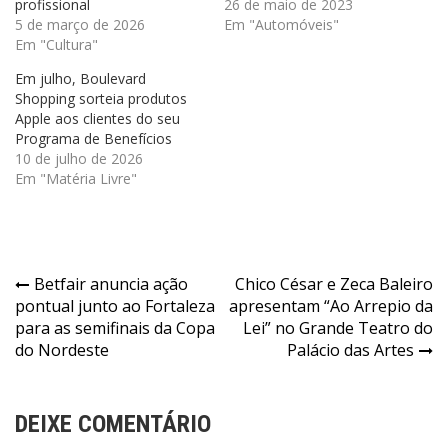
profissional
26 de maio de 2023
5 de março de 2026
Em "Automóveis"
Em "Cultura"
Em julho, Boulevard
Shopping sorteia produtos
Apple aos clientes do seu
Programa de Benefícios
10 de julho de 2026
Em "Matéria Livre"
Navegação
Betfair anuncia ação
Chico César e Zeca Baleiro
pontual junto ao Fortaleza
apresentam “Ao Arrepio da
de
para as semifinais da Copa
Lei” no Grande Teatro do
Post
do Nordeste
Palácio das Artes
DEIXE COMENTÁRIO