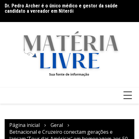
Ir
candidato a vereador em Niterói
Es
O sucesso começa quando ninguém está vendo
para
m
o
conteúdo
Página inicial
Geral
Betnacional e Cruzeiro conectam gerações e
lançam ‘Tour das Américas’ em homenagem aos 50