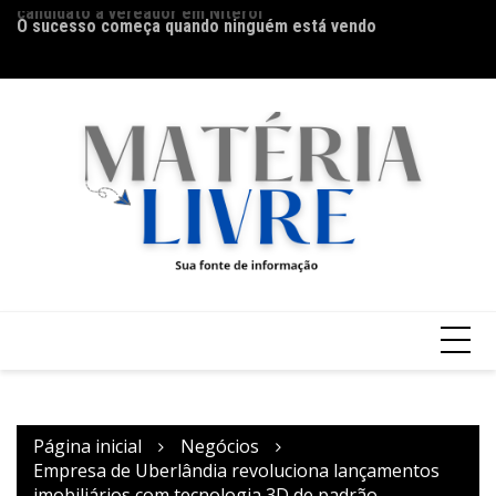
Ir
O sucesso começa quando ninguém está vendo
Es
para
m
o
conteúdo
Página inicial
Negócios
Empresa de Uberlândia revoluciona lançamentos
imobiliários com tecnologia 3D de padrão