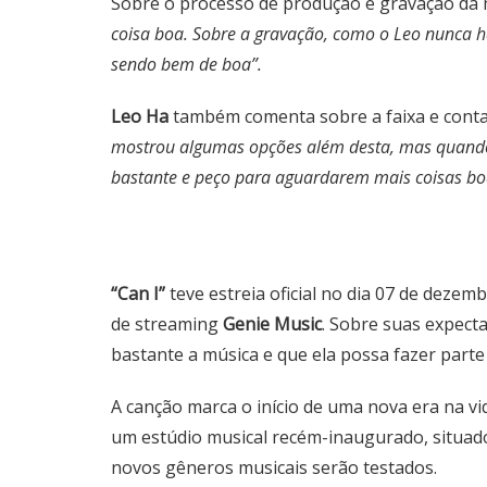
Sobre o processo de produção e gravação da m
coisa boa. Sobre a gravação, como o Leo nunca h
sendo bem de boa”.
Leo Ha
também comenta sobre a faixa e conta
mostrou algumas opções além desta, mas quando ou
bastante e peço para aguardarem mais coisas boa
“Can I”
teve estreia oficial no dia 07 de deze
de streaming
Genie Music
. Sobre suas expect
bastante a música e que ela possa fazer parte d
A canção marca o início de uma nova era na vi
um estúdio musical recém-inaugurado, situado
novos gêneros musicais serão testados.