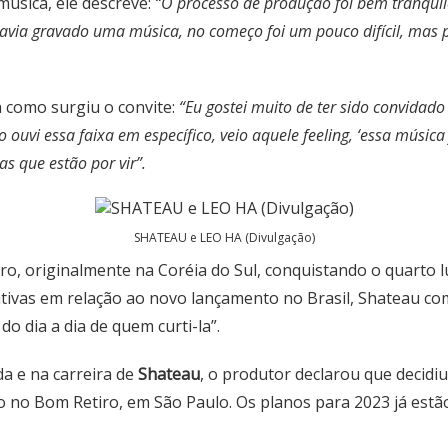
úsica, ele descreve:
“O processo de produção foi bem tranquil
avia gravado uma música, no começo foi um pouco difícil, mas 
 como surgiu o convite:
“Eu gostei muito de ter sido convidad
vi essa faixa em específico, veio aquele feeling, ‘essa música f
s que estão por vir”.
SHATEAU e LEO HA (Divulgação)
mbro, originalmente na Coréia do Sul, conquistando o quart
ativas em relação ao novo lançamento no Brasil, Shateau c
o dia a dia de quem curti-la”.
da e na carreira de
Shateau
, o produtor declarou que decidiu
 no Bom Retiro, em São Paulo. Os planos para 2023 já estã