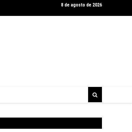
8 de agosto de 2026
 Silva se destaca como expert em extensão capilar e aposta na 