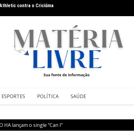
 Athletic contra o Criciúma
Thiago
ESPORTES
POLÍTICA
SAÚDE
 HA lançam o single “Can I”