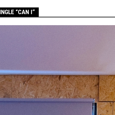
NGLE “CAN I”