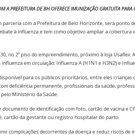
OM A PREFEITURA DE BH OFERECE IMUNIZAÇÃO GRATUITA PARA 
parceria com a Prefeitura de Belo Horizonte, será ponto de
ombate à influenza e tem como objetivo ampliar a cobertura v
0, no 2º piso do empreendimento, próximo à loja Usaflex. A v
 influenza em circulação: Influenza A (H1N1 e H3N2) e Influ
sponível para os públicos prioritários, entre eles crianças
com deficiência permanente, profissionais da saúde, profe
elo Ministério da Saúde.
r documento de identificação com foto, cartão de vacina e 
 cartão da gestante ou registro hospitalar do parto.
enir complicações decorrentes da doença e reduz riscos de i