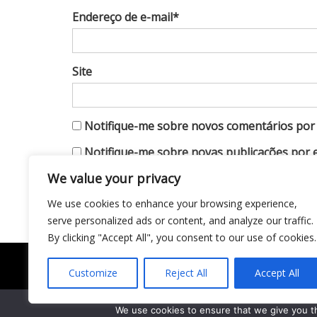
Endereço de e-mail*
Site
Notifique-me sobre novos comentários por 
Notifique-me sobre novas publicações por e
We value your privacy
We use cookies to enhance your browsing experience,
serve personalized ads or content, and analyze our traffic.
By clicking "Accept All", you consent to our use of cookies.
Customize
Reject All
Accept All
Todo conteúdo publicado neste portal, incluindo t
gráficos e outros materiais, é de responsabilidade
We use cookies to ensure that we give you th
Todos os direitos reservados ao site Matéria Liv