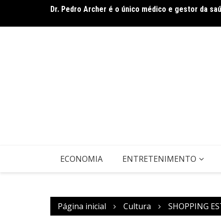
Dr. Pedro Archer é o único médico e gestor da sa
Ir
De olho no líder: Jhonathan Silva projeta duelo do
para
o
conteúdo
ECONOMIA
ENTRETENIMENTO
Página inicial
Cultura
SHOPPING ES