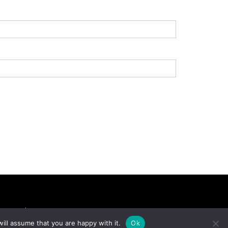
tretenimento
Famosos
Cultura
Música
ill assume that you are happy with it.
Ok