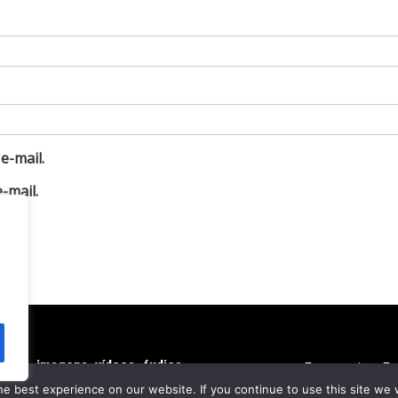
e-mail.
-mail.
extos, imagens, vídeos, áudios,
Economia
En
 do autor. © 2020 - 2024
e best experience on our website. If you continue to use this site we w
re Royale News by
Themebeez