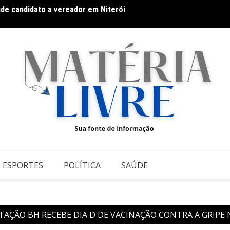
úde candidato a vereador em Niterói
Thiago
 Athletic contra o Criciúma
ESPORTES
POLÍTICA
SAÚDE
TAÇÃO BH RECEBE DIA D DE VACINAÇÃO CONTRA A GRIPE 