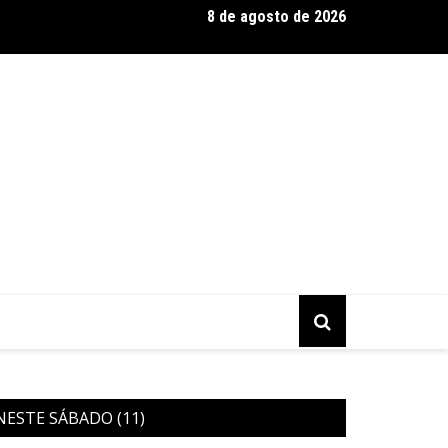
8 de agosto de 2026
 Silva se destaca como expert em extensão capilar e aposta na 
NESTE SÁBADO (11)