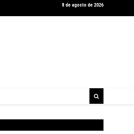
8 de agosto de 2026
entário CONTRACENA foi exibido na UFU, no Grupontapé e no CE