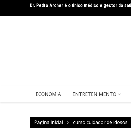
Ir
rasileiro
Dr. Pedro Archer é o único médico e gestor da sa
para
o
conteúdo
ECONOMIA
ENTRETENIMENTO
Página inicial
curso cuidador de idosos