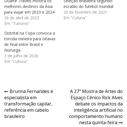
Duarte Travels mostra os
Seleção brasileira segundo
melhores destinos da Ásia
escalão do futebol mundial
para viajar em 2023 e 2024
20 de fevereiro de 2021
26 de abril de 2023
Em "Coluna"
Em "Turismo"
Distrital na Copa convoca a
torcida mineira para oitavas
de final entre Brasil e
Noruega
3 de julho de 2026
Em "Cultura"
Navegação
Brunna Fernandes é
A 27ª Mostra de Artes do
especialista em
Espaço Cênico Rick Alves
de
transformação capilar,
debate os impactos da
Post
referência em cabelo
inteligência artificial no
brasileiro
comportamento humano
nesta quinta-feira