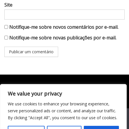
Site
Notifique-me sobre novos comentários por e-mail.
Notifique-me sobre novas publicações por e-mail.
We value your privacy
Todo conteúdo publicado neste portal, incluindo textos,
imagens, vídeos, áudios, gráficos e outros materiais, é de
We use cookies to enhance your browsing experience,
responsabilidade do autor. © 2020 - 2024 Todos os direitos
reservados ao site Matéria Livre Royale News by
serve personalized ads or content, and analyze our traffic.
Themebeez
We use cookies to ensure that we give you the best
By clicking "Accept All", you consent to our use of cookies.
experience on our website. If you continue to use this site we
Economia
will assume that you are happy with it.
Entretenimento