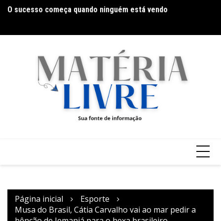
Ir
O sucesso começa quando ninguém está vendo
Es
para
m
o
conteúdo
Página inicial
Esporte
Musa do Brasil, Cátia Carvalho vai ao mar pedir a
bênção de Iemanjá para o hexa brasileiro