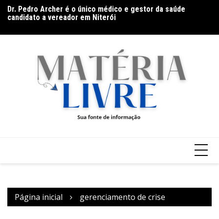
Ir
es
Dr. Pedro Archer é o único médico e gestor da saúde
De
para
s
candidato a vereador em Niterói
co
o
conteúdo
Página inicial
gerenciamento de crise