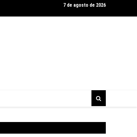
7 de agosto de 2026
ahia realiza tradicional debate entre candidatos ao Governo da 
go (9)