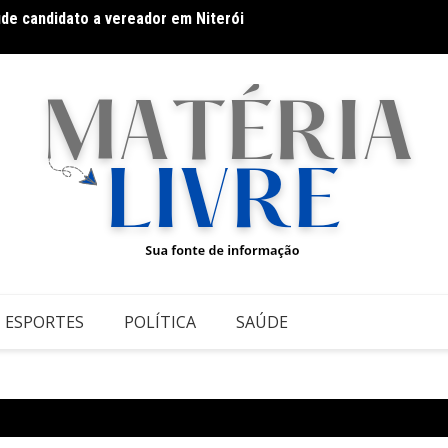
úde candidato a vereador em Niterói
Band B
domin
ESPORTES
POLÍTICA
SAÚDE