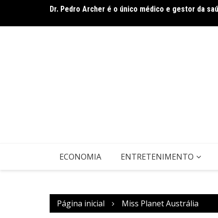
Ir
Dr. Pedro Archer é o único médico e gestor da sa
para
o
conteúdo
ECONOMIA
ENTRETENIMENTO
Página inicial
Miss Planet Austrália