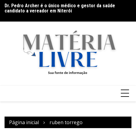
Ir
Dr. Pedro Archer é o único médico e gestor da saúde
D
para
candidato a vereador em Niterói
Gr
o
conteúdo
Página inicial
ruben torrego