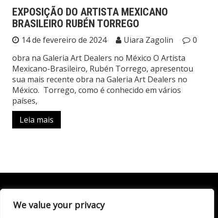
EXPOSIÇÃO DO ARTISTA MEXICANO
BRASILEIRO RUBÉN TORREGO
14 de fevereiro de 2024
Uiara Zagolin
0
obra na Galeria Art Dealers no México O Artista
Mexicano-Brasileiro, Rubén Torrego, apresentou
sua mais recente obra na Galeria Art Dealers no
México. Torrego, como é conhecido em vários
países,
Leia mais
We value your privacy
Todo conteúdo publicado neste portal, incluindo textos,
imagens, vídeos, áudios, gráficos e outros materiais, é de