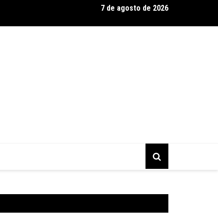
7 de agosto de 2026
eels Monster Trucks Live™ confirma Belo Horizonte na turnê Am