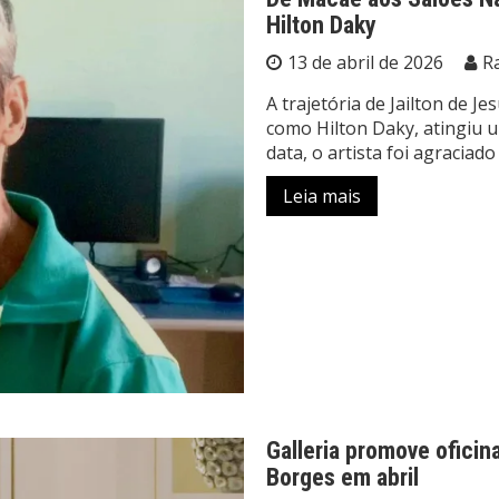
Hilton Daky
13 de abril de 2026
R
A trajetória de Jailton de J
como Hilton Daky, atingiu 
data, o artista foi agraciado
Leia mais
Galleria promove oficin
Borges em abril