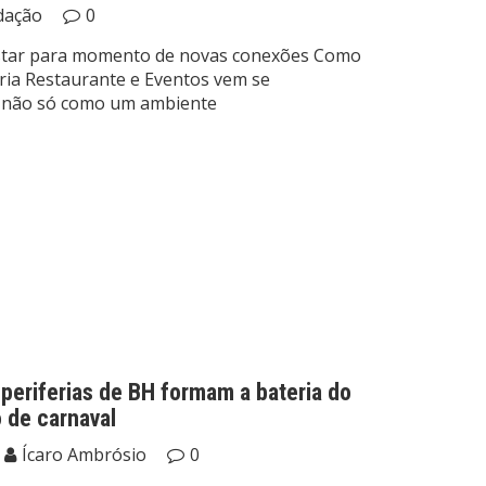
dação
0
star para momento de novas conexões Como
eria Restaurante e Eventos vem se
s não só como um ambiente
periferias de BH formam a bateria do
 de carnaval
Ícaro Ambrósio
0