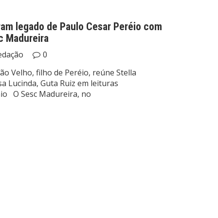
bram legado de Paulo Cesar Peréio com
sc Madureira
edação
0
ão Velho, filho de Peréio, reúne Stella
a Lucinda, Guta Ruiz em leituras
aio O Sesc Madureira, no