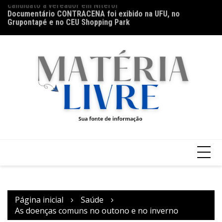
candidato a vereador em Niterói
Ir
Documentário CONTRACENA foi exibido na UFU, no
Ho
para
Grupontapé e no CEU Shopping Park
na
o
conteúdo
Página inicial
Saúde
As doenças comuns no outono e no inverno