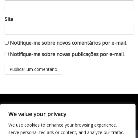
Site
Notifique-me sobre novos comentários por e-mail.
Notifique-me sobre novas publicações por e-mail.
We value your privacy
Todo conteúdo publicado neste portal, incluindo textos,
imagens, vídeos, áudios, gráficos e outros materiais, é de
We use cookies to enhance your browsing experience,
responsabilidade do autor. © 2020 - 2024 Todos os direitos
reservados ao site Matéria Livre Royale News by
serve personalized ads or content, and analyze our traffic.
Themebeez
We use cookies to ensure that we give you the best