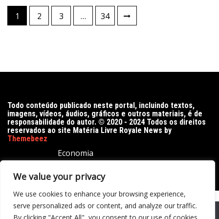
Paginação
1
2
3
…
34
de
posts
Todo conteúdo publicado neste portal, incluindo textos,
imagens, vídeos, áudios, gráficos e outros materiais, é de
responsabilidade do autor. © 2020 - 2024 Todos os direitos
reservados ao site Matéria Livre Royale News by
Themebeez
Economia
Entretenimento
Famosos
Cultura
Música
We value your privacy
Esportes
Política
Saúde
We use cookies to enhance your browsing experience,
serve personalized ads or content, and analyze our traffic.
We use cookies to ensure that we give you the best
By clicking "Accept All", you consent to our use of cookies.