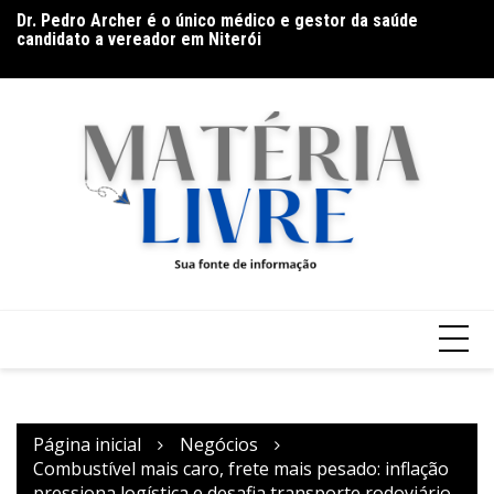
Ir
candidato a vereador em Niterói
Ho
para
Documentário CONTRACENA foi exibido na UFU, no
na
Grupontapé e no CEU Shopping Park
o
conteúdo
Página inicial
Negócios
Combustível mais caro, frete mais pesado: inflação
pressiona logística e desafia transporte rodoviário