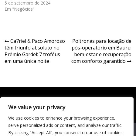
5 de setembro de 2024
Em "Negócios"
Navegação
Ca7riel & Paco Amoroso
Poltronas para locação de
têm triunfo absoluto no
pós-operatório em Bauru:
de
Prêmio Gardel: 7 troféus
bem-estar e recuperação
Post
em uma única noite
com conforto garantido
We value your privacy
Todo conteúdo publicado neste portal, incluindo textos,
imagens, vídeos, áudios, gráficos e outros materiais, é de
We use cookies to enhance your browsing experience,
responsabilidade do autor. © 2020 - 2024 Todos os direitos
reservados ao site Matéria Livre Royale News by
serve personalized ads or content, and analyze our traffic.
Themebeez
We use cookies to ensure that we give you the best
By clicking "Accept All", you consent to our use of cookies.