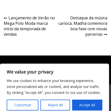
Navegação
Lançamento de Verão no
Destaque da música
Mega Polo Moda marca
carioca, Madhá comemora
de
início da temporada de
boa fase com novas
Post
vendas
parcerias
We value your privacy
Todo conteúdo publicado neste portal, incluindo textos,
imagens, vídeos, áudios, gráficos e outros materiais, é de
We use cookies to enhance your browsing experience,
responsabilidade do autor. © 2020 - 2024 Todos os direitos
reservados ao site Matéria Livre Royale News by
serve personalized ads or content, and analyze our traffic.
Themebeez
We use cookies to ensure that we give you the best
By clicking "Accept All", you consent to our use of cookies.
experience on our website. If you continue to use this site we
Economia
will assume that you are happy with it.
Entretenimento
Customize
Reject All
Accept All
Famosos
Cultura
Música
Ok