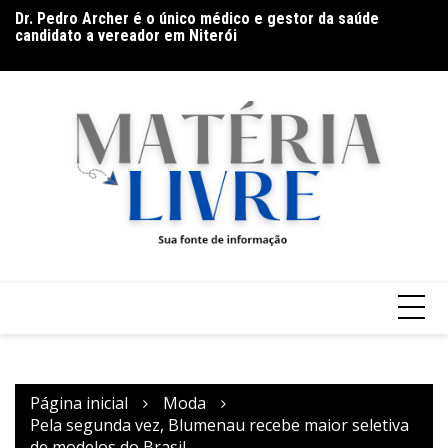
Ir
Dr. Pedro Archer é o único médico e gestor da saúde
Ho
candidato a vereador em Niterói
para
na
Documentário CONTRACENA foi exibido na UFU, no
o
Grupontapé e no CEU Shopping Park
conteúdo
Página inicial
Moda
Pela segunda vez, Blumenau recebe maior seletiva
de modelos do Brasil