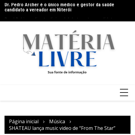
candidato a vereador em Niterói
Ir
Ga
Band Bahia realiza tradicional debate entre candidatos ao
para
Ar
Governo da Bahia para mais de 300 cidades neste domingo
o
(9)
conteúdo
Página inicial
Música
SHATEAU lança music video de “From The Star”