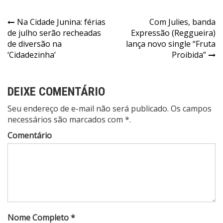
Navegação
Na Cidade Junina: férias
Com Julies, banda
de julho serão recheadas
Expressão (Reggueira)
de
de diversão na
lança novo single “Fruta
Post
‘Cidadezinha’
Proibida”
DEIXE COMENTÁRIO
Seu endereço de e-mail não será publicado. Os campos
necessários são marcados com *.
Comentário
Nome Completo *