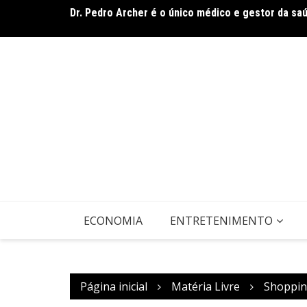
Dr. Pedro Archer é o único médico e gestor da sa
Ir
De olho no líder: Jhonathan Silva projeta duelo do
para
o
conteúdo
ECONOMIA
ENTRETENIMENTO
Página inicial
Matéria Livre
Shoppin