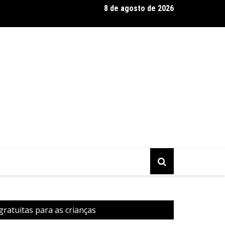
8 de agosto de 2026
 Silva se destaca como expert em extensão capilar e aposta na 
atuitas para as crianças