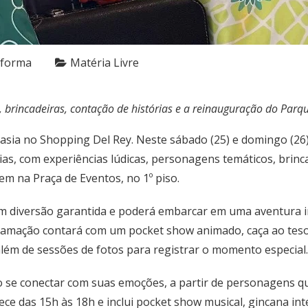
nforma
Matéria Livre
 brincadeiras, contação de histórias e a reinauguração do Parq
tasia no Shopping Del Rey. Neste sábado (25) e domingo (2
ias, com experiências lúdicas, personagens temáticos, brinc
em na Praça de Eventos, no 1º piso.
em diversão garantida e poderá embarcar em uma aventura i
ogramação contará com um pocket show animado, caça ao teso
ém de sessões de fotos para registrar o momento especial.
ão se conectar com suas emoções, a partir de personagens qu
e das 15h às 18h e inclui pocket show musical, gincana inte