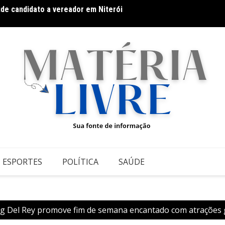
úde candidato a vereador em Niterói
Thiago
 Athletic contra o Criciúma
ESPORTES
POLÍTICA
SAÚDE
g Del Rey promove fim de semana encantado com atrações gr