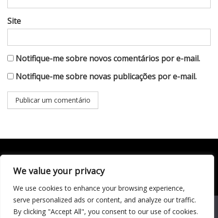
Site
Notifique-me sobre novos comentários por e-mail.
Notifique-me sobre novas publicações por e-mail.
We value your privacy
Todo conteúdo publicado neste portal, incluindo textos,
imagens, vídeos, áudios, gráficos e outros materiais, é de
We use cookies to enhance your browsing experience,
responsabilidade do autor. © 2020 - 2024 Todos os direitos
reservados ao site Matéria Livre Royale News by
serve personalized ads or content, and analyze our traffic.
Themebeez
We use cookies to ensure that we give you the best
By clicking "Accept All", you consent to our use of cookies.
experience on our website. If you continue to use this site we