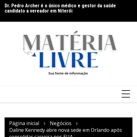
Ir
Dr. Pedro Archer é o único médico e gestor da saúde
D
para
candidato a vereador em Niterói
Gr
o
conteúdo
Página inicial
Negócios
Daline Kennedy abre nova sede em Orlando após
consolidar carreira nos EUA