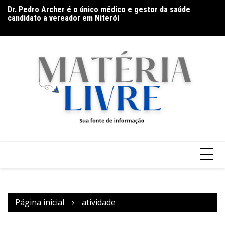
Ir
Dr. Pedro Archer é o único médico e gestor da saúde
D
para
candidato a vereador em Niterói
Gr
o
conteúdo
Página inicial
atividade