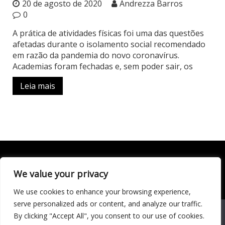
20 de agosto de 2020
Andrezza Barros
0
A prática de atividades físicas foi uma das questões
afetadas durante o isolamento social recomendado
em razão da pandemia do novo coronavírus.
Academias foram fechadas e, sem poder sair, os
Leia mais
We value your privacy
Todo conteúdo publicado neste portal, incluindo textos,
imagens, vídeos, áudios, gráficos e outros materiais, é de
We use cookies to enhance your browsing experience,
responsabilidade do autor. © 2020 - 2024 Todos os direitos
reservados ao site Matéria Livre Royale News by
serve personalized ads or content, and analyze our traffic.
Themebeez
We use cookies to ensure that we give you the best
By clicking "Accept All", you consent to our use of cookies.
experience on our website. If you continue to use this site we
Economia