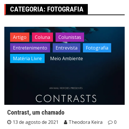
CATEGORIA:
FOTOGRAFIA
Artigo
Coluna
Colunistas
Entretenimento
Entrevista
Fotografia
Matéria Livre
Meio Ambiente
Contrast, um chamado
13 de agosto de 2021
Theodora Keira
0