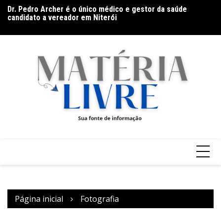
candidato a vereador em Niterói
Ir
Ga
Band Bahia realiza tradicional debate entre candidatos ao
para
Ar
Governo da Bahia para mais de 300 cidades neste domingo
o
(9)
conteúdo
Página inicial
Fotografia