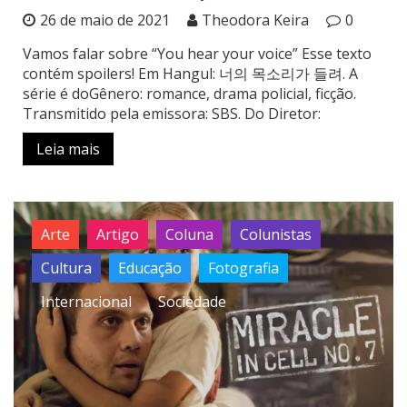
26 de maio de 2021
Theodora Keira
0
Vamos falar sobre “You hear your voice” Esse texto
contém spoilers! Em Hangul: 너의 목소리가 들려. A
série é doGênero: romance, drama policial, ficção.
Transmitido pela emissora: SBS. Do Diretor:
Leia mais
Arte
Artigo
Coluna
Colunistas
Cultura
Educação
Fotografia
Internacional
Sociedade