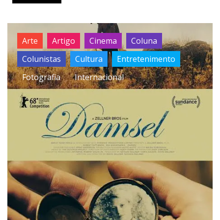
Arte
Artigo
Cinema
Coluna
Colunistas
Cultura
Entretenimento
Fotografia
Internacional