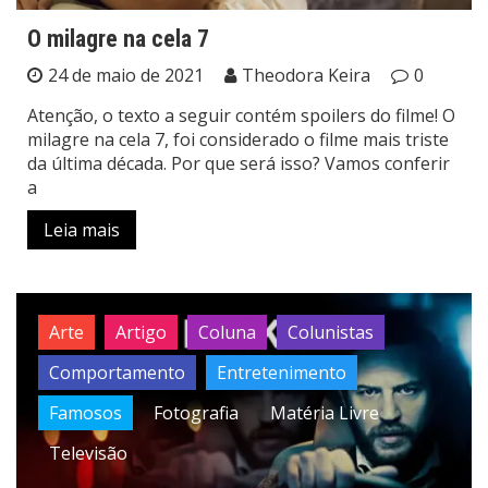
O milagre na cela 7
24 de maio de 2021
Theodora Keira
0
Atenção, o texto a seguir contém spoilers do filme! O
milagre na cela 7, foi considerado o filme mais triste
da última década. Por que será isso? Vamos conferir
a
Leia mais
Arte
Artigo
Coluna
Colunistas
Comportamento
Entretenimento
Famosos
Fotografia
Matéria Livre
Televisão