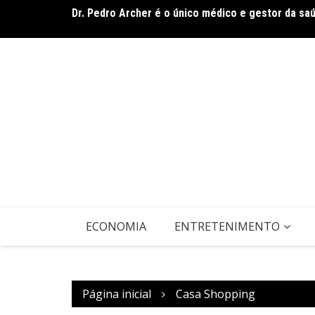
Ir
rasileiro
Dr. Pedro Archer é o único médico e gestor da sa
para
o
conteúdo
ECONOMIA
ENTRETENIMENTO
Página inicial
Casa Shopping