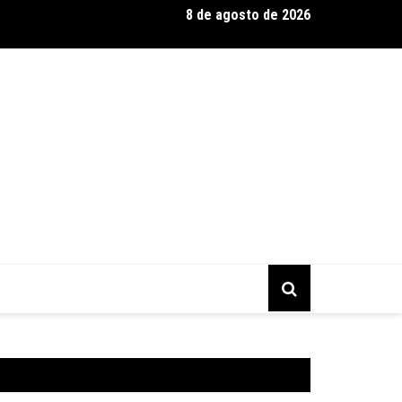
8 de agosto de 2026
entário CONTRACENA foi exibido na UFU, no Grupontapé e no CE