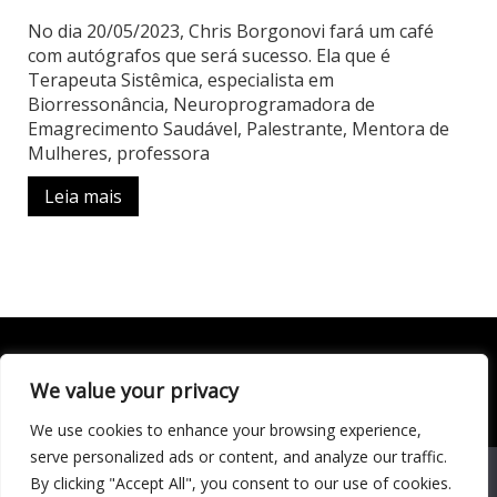
No dia 20/05/2023, Chris Borgonovi fará um café
com autógrafos que será sucesso. Ela que é
Terapeuta Sistêmica, especialista em
Biorressonância, Neuroprogramadora de
Emagrecimento Saudável, Palestrante, Mentora de
Mulheres, professora
Leia mais
We value your privacy
Todo conteúdo publicado neste portal, incluindo textos,
imagens, vídeos, áudios, gráficos e outros materiais, é de
We use cookies to enhance your browsing experience,
responsabilidade do autor. © 2020 - 2024 Todos os direitos
reservados ao site Matéria Livre Royale News by
serve personalized ads or content, and analyze our traffic.
Themebeez
We use cookies to ensure that we give you the best
By clicking "Accept All", you consent to our use of cookies.