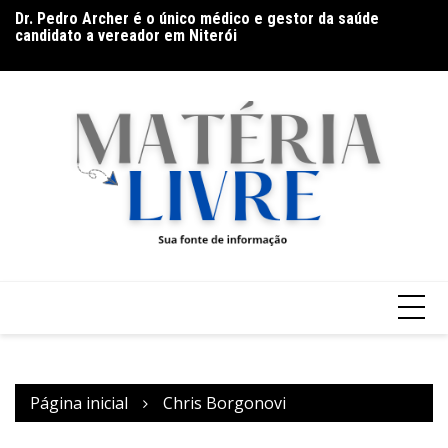
Ir
es
Dr. Pedro Archer é o único médico e gestor da saúde
De
para
s
candidato a vereador em Niterói
co
o
conteúdo
Página inicial
Chris Borgonovi