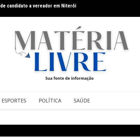
úde candidato a vereador em Niterói
Band B
domin
ESPORTES
POLÍTICA
SAÚDE