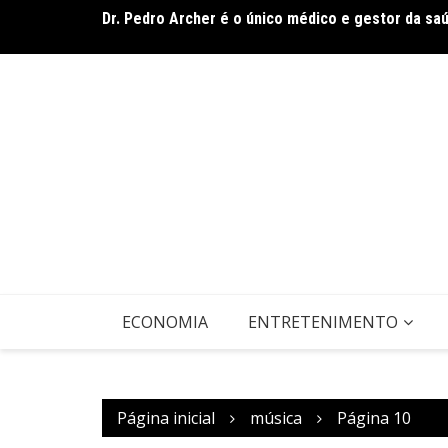
Ir
Dr. Pedro Archer é o único médico e gestor da sa
para
Festival Musimagem reúne grandes nomes da músi
o
conteúdo
ECONOMIA
ENTRETENIMENTO
Página inicial
música
Página 10