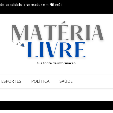
úde candidato a vereador em Niterói
As Hil
ca para audiovisual em São Paulo
Teatr
ESPORTES
POLÍTICA
SAÚDE