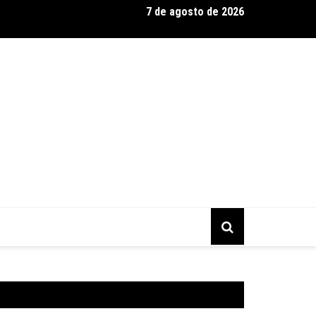
7 de agosto de 2026
árias: Suzy Brasil, Kayete e Karoline Absinto retornam a Belo Ho
o Sesiminas