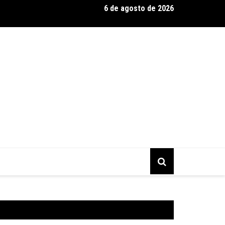
6 de agosto de 2026
hecimento e cuidado consciente e humanizado: pequenas atitude