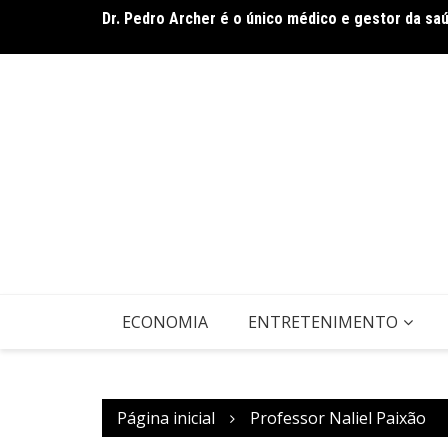
Ir
diferentes
Dr. Pedro Archer é o único médico e gestor da sa
para
o
conteúdo
ECONOMIA
ENTRETENIMENTO
Página inicial
Professor Naliel Paixão