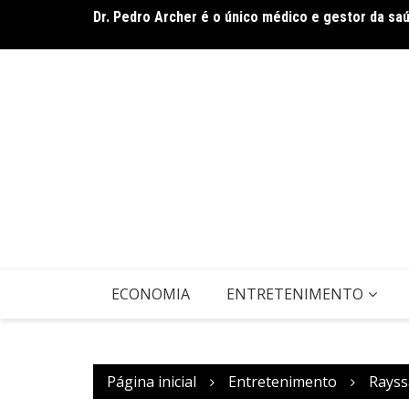
Dr. Pedro Archer é o único médico e gestor da sa
Ir
Galeria Murilo Castro promove curso sobre a Hist
para
contemporânea
o
conteúdo
ECONOMIA
ENTRETENIMENTO
Página inicial
Entretenimento
Rayss