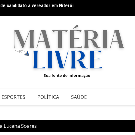
úde candidato a vereador em Niterói
Usecor
ória da Arte Brasileira, do Modernismo à produção
estru
ESPORTES
POLÍTICA
SAÚDE
a Lucena Soares