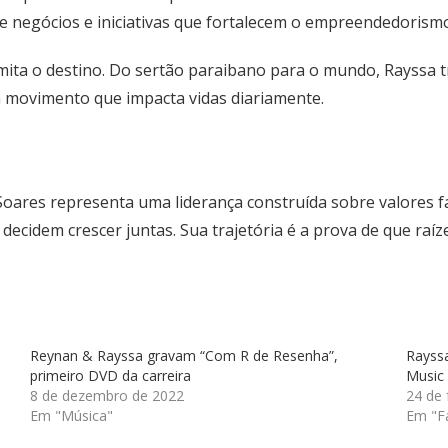
de negócios e iniciativas que fortalecem o empreendedorismo
imita o destino. Do sertão paraibano para o mundo, Rayssa
 movimento que impacta vidas diariamente.
ares representa uma liderança construída sobre valores fami
cidem crescer juntas. Sua trajetória é a prova de que raí
Reynan & Rayssa gravam “Com R de Resenha”,
Rayssa
primeiro DVD da carreira
Music
8 de dezembro de 2022
24 de 
Em "Música"
Em "F