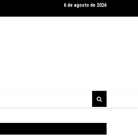
6 de agosto de 2026
p consolida a ‘economia do uso’ no B2B brasileiro, vira S.A. e 
turado