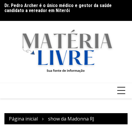
Ir
Dr. Pedro Archer é o único médico e gestor da saúde
O
para
to
candidato a vereador em Niterói
o
conteúdo
Página inicial
show da Madonna RJ