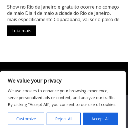
Show no Rio de Janeiro e gratuito ocorre no começo
de maio Dia 4 de maio a cidade do Rio de Janeiro,
mais especificamente Copacabana, vai ser o palco de
Leia mais
We value your privacy
Todo conteúdo publicado neste portal, incluindo textos,
imagens, vídeos, áudios, gráficos e outros materiais, é de
We use cookies to enhance your browsing experience,
responsabilidade do autor. © 2020 - 2024 Todos os direitos
reservados ao site Matéria Livre Royale News by
serve personalized ads or content, and analyze our traffic.
Themebeez
We use cookies to ensure that we give you the best
By clicking "Accept All", you consent to our use of cookies.
experience on our website. If you continue to use this site we
Economia
will assume that you are happy with it.
Entretenimento
Customize
Reject All
Accept All
Famosos
Cultura
Música
Ok