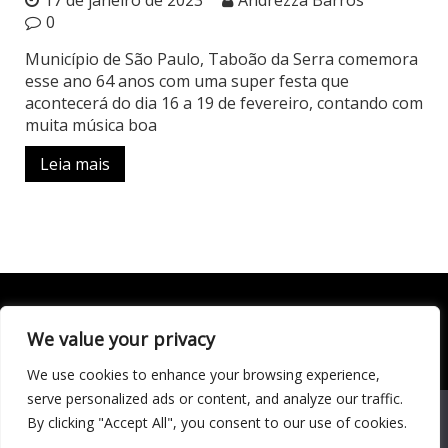
0
Município de São Paulo, Taboão da Serra comemora
esse ano 64 anos com uma super festa que
acontecerá do dia 16 a 19 de fevereiro, contando com
muita música boa
Leia mais
We value your privacy
Todo conteúdo publicado neste portal, incluindo textos,
imagens, vídeos, áudios, gráficos e outros materiais, é de
We use cookies to enhance your browsing experience,
responsabilidade do autor. © 2020 - 2024 Todos os direitos
reservados ao site Matéria Livre Royale News by
serve personalized ads or content, and analyze our traffic.
Themebeez
We use cookies to ensure that we give you the best
By clicking "Accept All", you consent to our use of cookies.
experience on our website. If you continue to use this site we
Economia