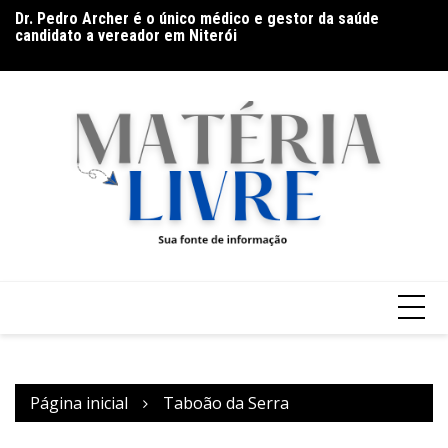
Ir
es
Dr. Pedro Archer é o único médico e gestor da saúde
De
para
s
candidato a vereador em Niterói
co
o
conteúdo
Página inicial
Taboão da Serra