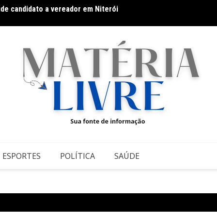
úde candidato a vereador em Niterói
Band B
domin
ESPORTES
POLÍTICA
SAÚDE