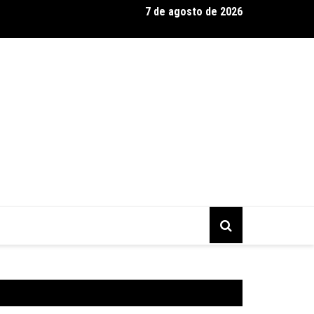
7 de agosto de 2026
ahia realiza tradicional debate entre candidatos ao Governo da 
go (9)