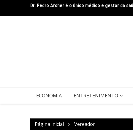
Ir
Dr. Pedro Archer é o único médico e gestor da sa
para
o
conteúdo
ECONOMIA
ENTRETENIMENTO
Página inicial
Vereador