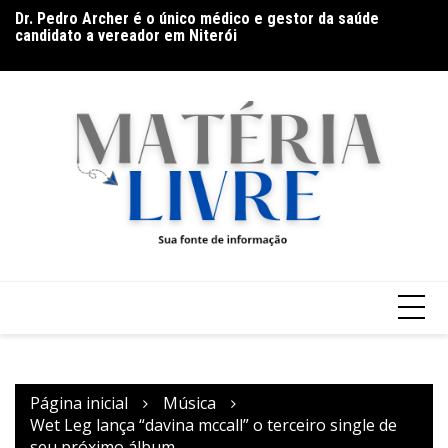
Ir
Dr. Pedro Archer é o único médico e gestor da saúde
Th
candidato a vereador em Niterói
para
ap
De olho no líder: Jhonathan Silva projeta duelo do Athletic
o
contra o Criciúma
conteúdo
Página inicial
Música
Wet Leg lança “davina mccall” o terceiro single de
seu próximo álbum