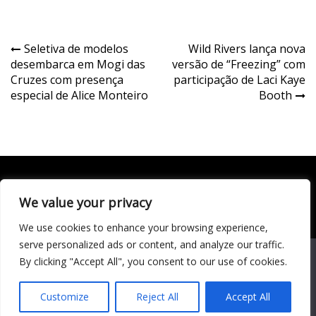
Navegação
Seletiva de modelos
Wild Rivers lança nova
desembarca em Mogi das
versão de “Freezing” com
de
Cruzes com presença
participação de Laci Kaye
Post
especial de Alice Monteiro
Booth
We value your privacy
Todo conteúdo publicado neste portal, incluindo textos,
imagens, vídeos, áudios, gráficos e outros materiais, é de
We use cookies to enhance your browsing experience,
responsabilidade do autor. © 2020 - 2024 Todos os direitos
reservados ao site Matéria Livre Royale News by
serve personalized ads or content, and analyze our traffic.
Themebeez
We use cookies to ensure that we give you the best
By clicking "Accept All", you consent to our use of cookies.
experience on our website. If you continue to use this site we
Economia
will assume that you are happy with it.
Entretenimento
Customize
Reject All
Accept All
Famosos
Cultura
Música
Ok