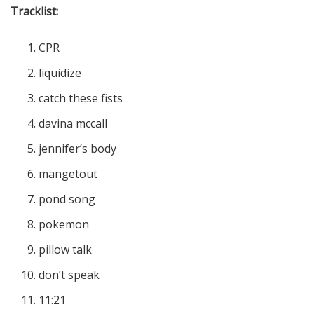
Tracklist:
CPR
liquidize
catch these fists
davina mccall
jennifer’s body
mangetout
pond song
pokemon
pillow talk
don’t speak
11:21