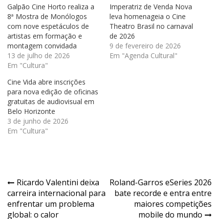
Galpão Cine Horto realiza a
Imperatriz de Venda Nova
8ª Mostra de Monólogos
leva homenageia o Cine
com nove espetáculos de
Theatro Brasil no carnaval
artistas em formação e
de 2026
montagem convidada
9 de fevereiro de 2026
13 de julho de 2026
Em "Agenda Cultural"
Em "Cultura"
Cine Vida abre inscrições
para nova edição de oficinas
gratuitas de audiovisual em
Belo Horizonte
3 de junho de 2026
Em "Cultura"
Navegação
Ricardo Valentini deixa
Roland-Garros eSeries 2026
carreira internacional para
bate recorde e entra entre
de
enfrentar um problema
maiores competições
Post
global: o calor
mobile do mundo