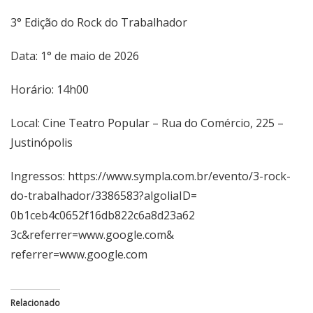
3° Edição do Rock do Trabalhador
Data: 1° de maio de 2026
Horário: 14h00
Local: Cine Teatro Popular –
Rua do Com
é
rcio, 225 –
Justin
ó
polis
Ingressos:
https://www.sympla.com.br/
evento/3-rock-
do-trabalhador/
3386583?algoliaID=
0b1ceb4c0652f16db822c6a8d23a62
3c&referrer=www.google.com&
referrer=www.google.com
Relacionado