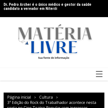
Ir
Dr. Pedro Archer é o único médico e gestor da saúde
Ga
para
candidato a vereador em Niterói
Ar
o
Band Bahia realiza tradicional debate entre candidatos ao
conteúdo
Governo da Bahia para mais de 300 cidades neste domingo
(9)
Página inicial
Cultura
3ª Edição do Rock do Trabalhador acontece nesta
sexta no Cine Teatro Popular com ingressos