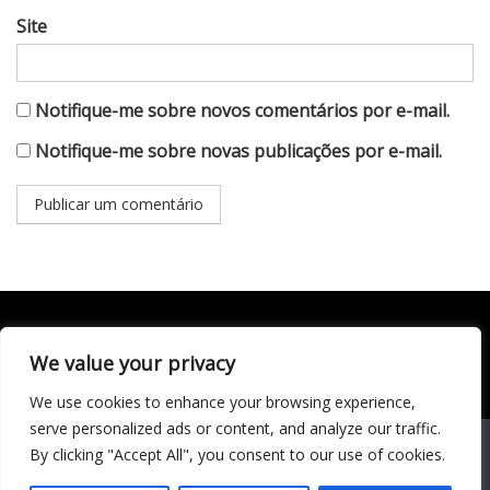
Site
Notifique-me sobre novos comentários por e-mail.
Notifique-me sobre novas publicações por e-mail.
We value your privacy
Todo conteúdo publicado neste portal, incluindo textos,
imagens, vídeos, áudios, gráficos e outros materiais, é de
We use cookies to enhance your browsing experience,
responsabilidade do autor. © 2020 - 2024 Todos os direitos
reservados ao site Matéria Livre Royale News by
serve personalized ads or content, and analyze our traffic.
Themebeez
We use cookies to ensure that we give you the best
By clicking "Accept All", you consent to our use of cookies.
experience on our website. If you continue to use this site we
Economia