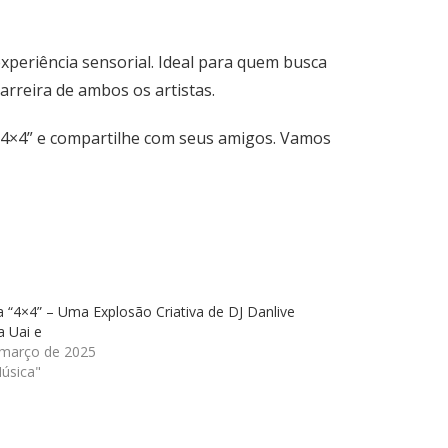
xperiência sensorial. Ideal para quem busca
arreira de ambos os artistas.
e “4×4” e compartilhe com seus amigos. Vamos
 “4×4” – Uma Explosão Criativa de DJ Danlive
ya Uai e
 março de 2025
úsica"