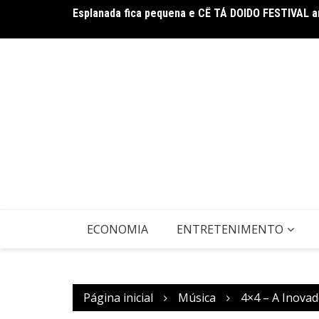
Ir
Esplanada fica pequena e CÊ TÁ DOIDO FESTIVAL 
para
o
conteúdo
ECONOMIA
ENTRETENIMENTO
Página inicial
Música
4×4 – A Inovad