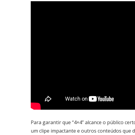
Para garantir que “4×4” alcance o público cer
um clipe impactante e outros conteúdos que de