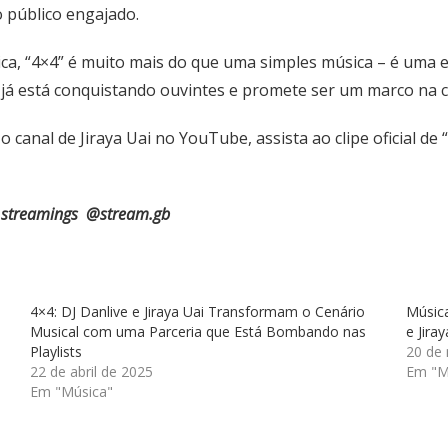
 público engajado.
ca, “4×4” é muito mais do que uma simples música – é uma e
a já está conquistando ouvintes e promete ser um marco na c
o canal de Jiraya Uai no YouTube, assista ao clipe oficial d
l streamings
@stream.gb
4×4: DJ Danlive e Jiraya Uai Transformam o Cenário
Música
Musical com uma Parceria que Está Bombando nas
e Jira
Playlists
20 de
22 de abril de 2025
Em "M
Em "Música"