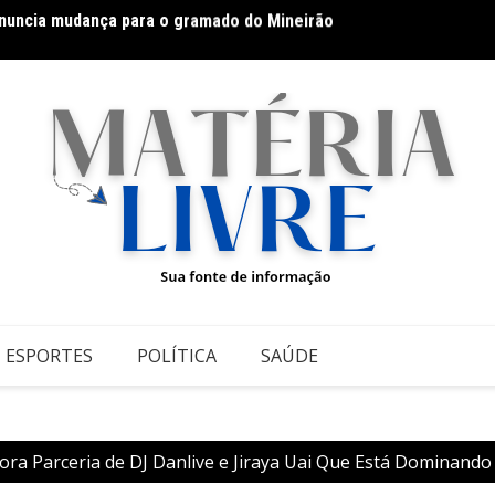
anuncia mudança para o gramado do Mineirão
Além d
ESPORTES
POLÍTICA
SAÚDE
ora Parceria de DJ Danlive e Jiraya Uai Que Está Dominando 