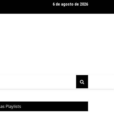
6 de agosto de 2026
o positivo ou negativo: 4 razões para repensar o diagnóstico de
as Playlists