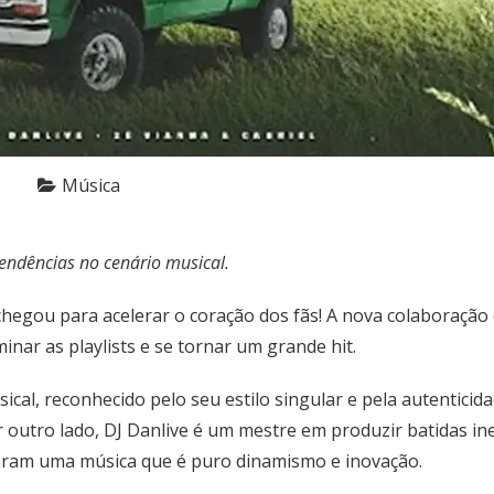
Música
endências no cenário musical.
chegou para acelerar o coração dos fãs! A nova colaboração 
nar as playlists e se tornar um grande hit.
cal, reconhecido pelo seu estilo singular e pela autenticid
r outro lado, DJ Danlive é um mestre em produzir batidas i
riaram uma música que é puro dinamismo e inovação.