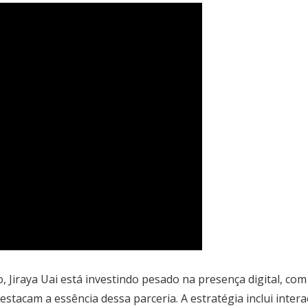
to, Jiraya Uai está investindo pesado na presença digital, 
stacam a essência dessa parceria. A estratégia inclui inter