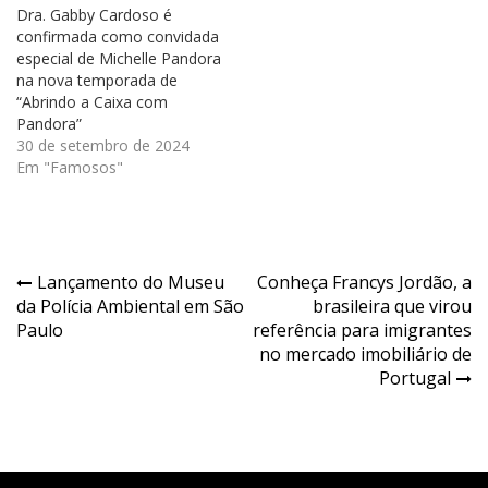
Dra. Gabby Cardoso é
confirmada como convidada
especial de Michelle Pandora
na nova temporada de
“Abrindo a Caixa com
Pandora”
30 de setembro de 2024
Em "Famosos"
Navegação
Lançamento do Museu
Conheça Francys Jordão, a
da Polícia Ambiental em São
brasileira que virou
de
Paulo
referência para imigrantes
Post
no mercado imobiliário de
Portugal