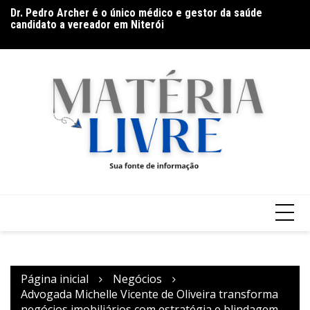
Ir
Dr. Pedro Archer é o único médico e gestor da saúde
Ho
para
candidato a vereador em Niterói
na
Documentário CONTRACENA foi exibido na UFU, no
o
Grupontapé e no CEU Shopping Park
conteúdo
Página inicial
Negócios
Advogada Michelle Vicente de Oliveira transforma
negócios imobiliários com estratégia e blindagem