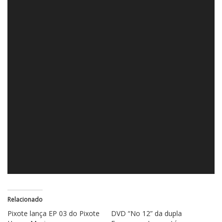
Relacionado
Pixote lança EP 03 do Pixote
DVD “No 12” da dupla