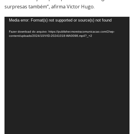
surpresas também”, afirma Victor Hugo.
Tocador
Media error: Format(s) not supported or source(s) not found
de
vídeo
Fazer download do arquivo: https://publisher.moreiracomunicacao.com/2/wp-
content/uploads/2024/10/VID-20241018-WA0098.mp4?_=2