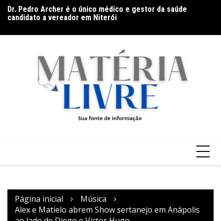
Ir
Dr. Pedro Archer é o único médico e gestor da saúde
Ga
para
candidato a vereador em Niterói
Ar
o
Band Bahia realiza tradicional debate entre candidatos ao
conteúdo
Governo da Bahia para mais de 300 cidades neste domingo
(9)
Página inicial
Música
Alex e Matielo abrem Show sertanejo em Anápolis
ao lado de Diego e Victor Hugo