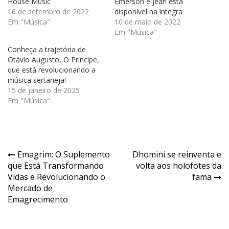
House Music
Emerson e Jean está
16 de setembro de 2022
disponível na íntegra
Em "Música"
10 de maio de 2022
Em "Música"
Conheça a trajetória de
Otávio Augusto, O Príncipe,
que está revolucionando a
música sertaneja!
15 de janeiro de 2025
Em "Música"
Navegação
Emagrim: O Suplemento
Dhomini se reinventa e
que Está Transformando
volta aos holofotes da
de
Vidas e Revolucionando o
fama
Post
Mercado de
Emagrecimento