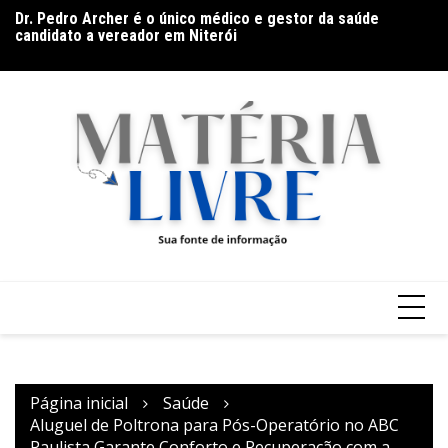
Ir
Dr. Pedro Archer é o único médico e gestor da saúde
Ba
para
candidato a vereador em Niterói
Go
o
(9
conteúdo
Página inicial
Saúde
Aluguel de Poltrona para Pós-Operatório no ABC
Paulista Garante Conforto e Recuperação com a