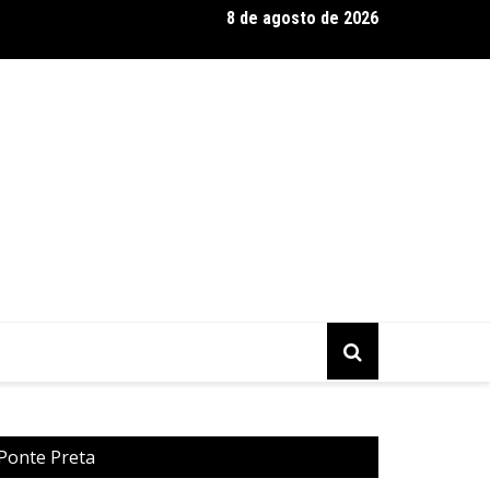
8 de agosto de 2026
eels Monster Trucks Live™ confirma Belo Horizonte na turnê Am
 Ponte Preta