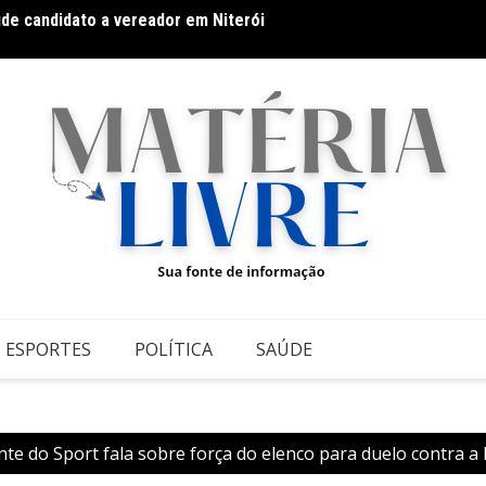
 Grupontapé e no CEU Shopping Park
Hot Wh
ESPORTES
POLÍTICA
SAÚDE
nte do Sport fala sobre força do elenco para duelo contra a