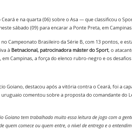
o Ceará e na quarta (06) sobre o Asa — que classificou o Sp
 neste sábado (09) para encarar a Ponte Preta, em Campinas
o no Campeonato Brasileiro da Série B, com 13 pontos, e est
iva à
Betnacional, patrocinadora máster do Sport
, o atacan
, em Campinas, a força do elenco rubro-negro e os desafios 
o Goiano, destacou após a vitória contra o Ceará, foi a cap
te uruguaio comentou sobre a proposta do comandante do Le
io Goiano tem trabalhado muito essa leitura de jogo com a gent
 de quem comece ou quem entre, o nível de entrega e o entend