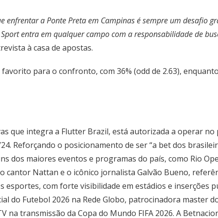
 que enfrentar a Ponte Preta em Campinas é sempre um desafio 
. O Sport entra em qualquer campo com a responsabilidade de bus
evista à casa de apostas.
 favorito para o confronto, com 36% (odd de 2.63), enquan
s que integra a Flutter Brazil, está autorizada a operar no
24. Reforçando o posicionamento de ser “a bet dos brasilei
lguns dos maiores eventos e programas do país, como Rio O
o cantor Nattan e o icônico jornalista Galvão Bueno, referên
s esportes, com forte visibilidade em estádios e inserções 
cial do Futebol 2026 na Rede Globo, patrocinadora master do
éTV na transmissão da Copa do Mundo FIFA 2026. A Betnacion