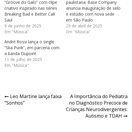
“Groove do Galo” com clipe
paulistana: Base Company
criativo inspirado nas séries
anuncia inauguração de selo
Breaking Bad e Better Call
e estúdio com nova sede
Saul
em São Paulo
9 de junho de 2025
29 de abril de 2025
Em "Música"
Em "Música"
André Rossi lança o single
“Ska Punk”, em parceria com
a banda Dupoint
11 de julho de 2025
Em "Música"
Navegação
Leo Martine lança faixa
A Importância do Pediatra
“Sonhos”
no Diagnóstico Precoce de
de
Crianças Neurodivergentes:
Post
Autismo e TDAH