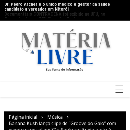
candidato a vereador em Niterói
Ir
Ho
Documentário CONTRACENA foi exibido na UFU, no
para
na
Grupontapé e no CEU Shopping Park
o
conteúdo
Página inicial
Música
Banana Kush lança clipe de “Groove do Galo” com
evento especial em São Paulo realizado junto à