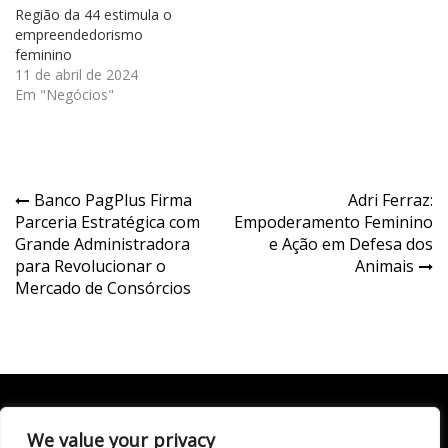
Região da 44 estimula o
empreendedorismo
feminino
11 de abril de 2024
Em "Negócios"
Navegação
Banco PagPlus Firma
Adri Ferraz:
Parceria Estratégica com
Empoderamento Feminino
de
Grande Administradora
e Ação em Defesa dos
Post
para Revolucionar o
Animais
Mercado de Consórcios
We value your privacy
Todo conteúdo publicado neste portal, incluindo textos,