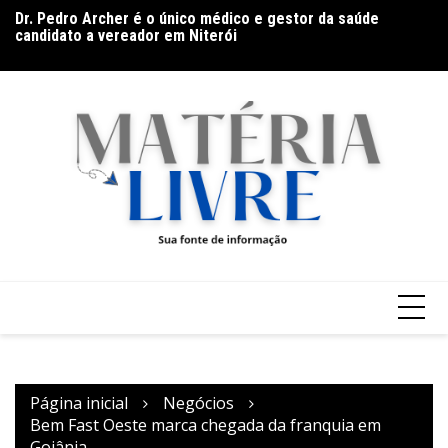
Dr. Pedro Archer é o único médico e gestor da saúde
Ir
Ga
candidato a vereador em Niterói
para
Ar
Band Bahia realiza tradicional debate entre candidatos ao
o
Governo da Bahia para mais de 300 cidades neste domingo
conteúdo
(9)
Página inicial
Negócios
Bem Fast Oeste marca chegada da franquia em
Goiânia