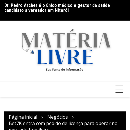
Dr. Pedro Archer é o único médico e gestor da saúde
Ir
Ba
candidato a vereador em Niterói
para
Go
o
(9
As Hilárias: Suzy Brasil, Kayete e Karoline Absinto retornam
a Belo Horizonte para apresentação única no Teatro
conteúdo
Sesiminas
Página inicial
Negócios
Bet7K entra com pedido de licença para operar no
mercado brasileiro