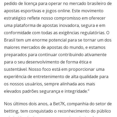
pedido de licença para operar no mercado brasileiro de
apostas esportivas e jogos online. Este movimento
estratégico reflete nosso compromisso em oferecer
uma plataforma de apostas inovadora, segura e em
conformidade com todas as exigências regulatórias. O
Brasil tem um enorme potencial para se tornar um dos
maiores mercados de apostas do mundo, e estamos
preparados para continuar contribuindo ativamente
para o seu desenvolvimento de forma ética e
sustentável. Nosso foco está em proporcionar uma
experiência de entretenimento de alta qualidade para
os nossos usuários, sempre alinhada aos mais
elevados padrões segurança e integridade.”
Nos últimos dois anos, a Bet7K, companhia do setor de
betting, tem conquistado o reconhecimento do público