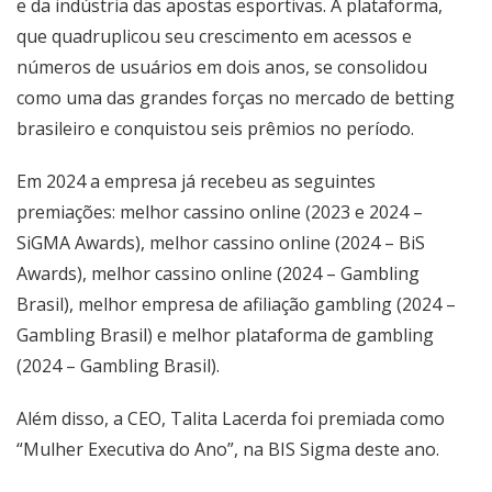
e da indústria das apostas esportivas. A plataforma,
que quadruplicou seu crescimento em acessos e
números de usuários em dois anos, se consolidou
como uma das grandes forças no mercado de betting
brasileiro e conquistou seis prêmios no período.
Em 2024 a empresa já recebeu as seguintes
premiações: melhor cassino online (2023 e 2024 –
SiGMA Awards), melhor cassino online (2024 – BiS
Awards), melhor cassino online (2024 – Gambling
Brasil), melhor empresa de afiliação gambling (2024 –
Gambling Brasil) e melhor plataforma de gambling
(2024 – Gambling Brasil).
Além disso, a CEO, Talita Lacerda foi premiada como
“Mulher Executiva do Ano”, na BIS Sigma deste ano.