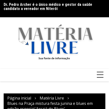
Ir
Dr. Pedro Archer é o único médico e gestor da saúde
Ho
para
candidato a vereador em Niterói
na
Documentário CONTRACENA foi exibido na UFU, no
o
Grupontapé e no CEU Shopping Park
conteúdo
Página inicial
Matéria Livre
Blues na Praça mistura festa junina e blues em
edição especial ‘Arraiá do Blues’