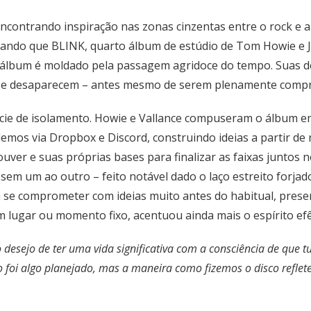
contrando inspiração nas zonas cinzentas entre o rock e a m
rando que BLINK, quarto álbum de estúdio de Tom Howie e Ji
o álbum é moldado pela passagem agridoce do tempo. Suas d
– e desaparecem – antes mesmo de serem plenamente compr
cie de isolamento. Howie e Vallance compuseram o álbum e
os via Dropbox e Discord, construindo ideias a partir de ri
er e suas próprias bases para finalizar as faixas juntos 
em um ao outro – feito notável dado o laço estreito forjad
 a se comprometer com ideias muito antes do habitual, pres
m lugar ou momento fixo, acentuou ainda mais o espírito e
desejo de ter uma vida significativa com a consciência de que 
 foi algo planejado, mas a maneira como fizemos o disco refle