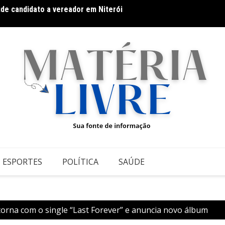
úde candidato a vereador em Niterói
O suc
ileiro, vira S.A. e impulsiona expansão com novo fundo
ESPORTES
POLÍTICA
SAÚDE
orna com o single “Last Forever” e anuncia novo álbum