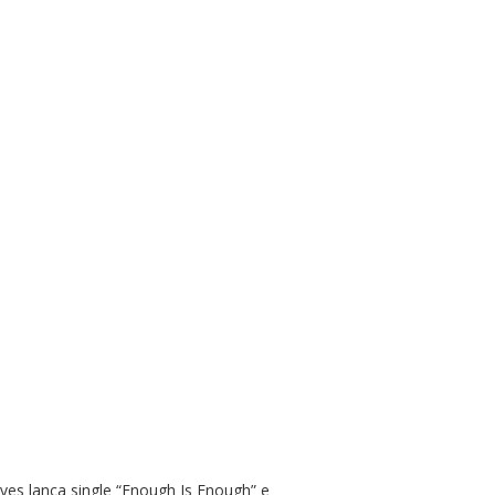
ves lança single “Enough Is Enough” e