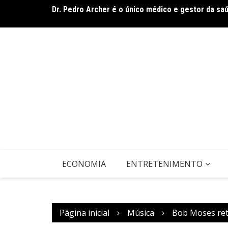
Ir
Dr. Pedro Archer é o único médico e gestor da sa
para
Usecorp consolida a ‘economia do uso’ no B2B bras
o
estruturado
conteúdo
ECONOMIA
ENTRETENIMENTO
Página inicial
Música
Bob Moses ret