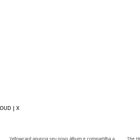
LOUD
|
X
Yellowcard anuncia seu novo álbum e compartilha a
The Hi