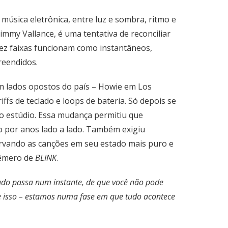
úsica eletrônica, entre luz e sombra, ritmo e
mmy Vallance, é uma tentativa de reconciliar
ez faixas funcionam como instantâneos,
eendidos.
m lados opostos do país – Howie em Los
ffs de teclado e loops de bateria. Só depois se
no estúdio. Essa mudança permitiu que
o por anos lado a lado. Também exigiu
ervando as canções em seu estado mais puro e
fêmero de
BLINK
.
tudo passa num instante, de que você não pode
te isso – estamos numa fase em que tudo acontece